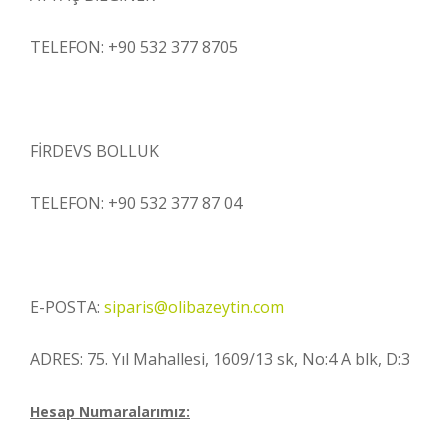
SAYFA
Sofralık
TELEFON: +90 532 377 8705
Salamura
Zeytin
Soğuk
Sıkım
FİRDEVS BOLLUK
Sızma
Zeytinyağı
TELEFON: +90 532 377 87 04
Yetiştirme
Toplama
Üretim
E-POSTA:
siparis@olibazeytin.com
Ambalajlama
ADRES: 75. Yıl Mahallesi, 1609/13 sk, No:4 A blk, D:3
Güven
Hesap Numaralarımız:
Kalibre
Ne