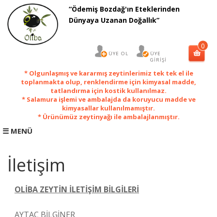
“Ödemiş Bozdağ'ın Eteklerinden
×
Dünyaya Uzanan Doğallık”
0
ÜYE OL
ÜYE
GİRİŞİ
* Olgunlaşmış ve kararmış zeytinlerimiz tek tek el ile
toplanmakta olup, renklendirme için kimyasal madde,
tatlandırma için kostik kullanılmaz.
* Salamura işlemi ve ambalajda da koruyucu madde ve
kimyasallar kullanılmamıştır.
* Ürünümüz zeytinyağı ile ambalajlanmıştır.
☰ MENÜ
İletişim
OLİBA ZEYTİN İLETİŞİM BİLGİLERİ
ANA
AYTAÇ BİLGİNER